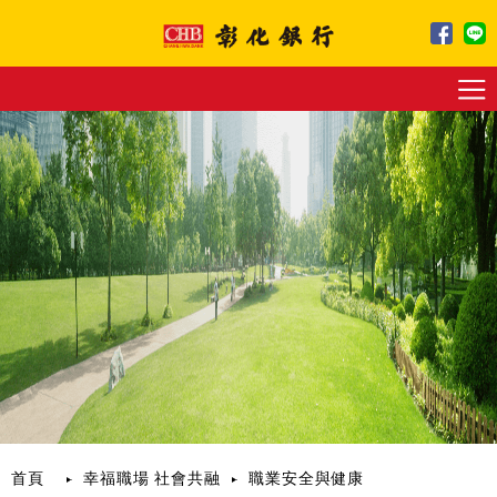
跳
到
主
要
內
容
區
塊
首頁
幸福職場 社會共融
職業安全與健康