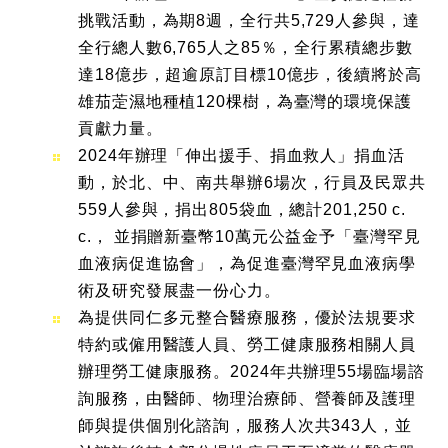
挑戰活動，為期8週，全行共5,729人參與，達
全行總人數6,765人之85％，全行累積總步數
達18億步，超逾原訂目標10億步，後續將於高
雄茄萣濕地種植120棵樹，為臺灣的環境保護
貢獻力量。
2024年辦理「伸出援手、捐血救人」捐血活
動，於北、中、南共舉辦6場次，行員及民眾共
559人參與，捐出805袋血，總計201,250 c.
c.， 並捐贈新臺幣10萬元公益金予「臺灣罕見
血液病促進協會」，為促進臺灣罕見血液病學
術及研究發展盡一份心力。
為提供同仁多元整合醫療服務，優於法規要求
特約或僱用醫護人員、勞工健康服務相關人員
辦理勞工健康服務。2024年共辦理55場臨場諮
詢服務，由醫師、物理治療師、營養師及護理
師與提供個別化諮詢，服務人次共343人，並