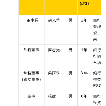
(註1)
董事長
胡光華
男
2年
銀行、
管理、
資、 
融、E
常務董事
簡志光
男
1年
銀行、
行銷、
永續經
常務董事
吳雨學
男
3 年
銀行、
(獨立董事)
權益及
ESG
董事
張建一
男
8年
銀行、
投資、