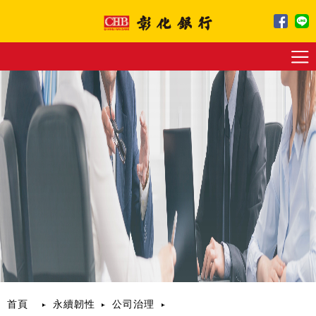
跳
到
主
要
內
容
區
塊
首頁
永續韌性
公司治理