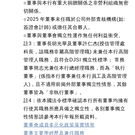
○董事與本行有重大捐贈關係之非營利組織無密
切關係。
○2025 年董事未任職於公司外部查核機構(如:
簽證會計師) 或擔任其合夥人。
○董事與董事會獨立性運作無任何利益衝突。
註3：董事長胡光華及董事許仁杰(授信管理處
科長，該職務非屬高階管理職) 未兼任本行高階
管理人職務，且符合DJSI 獨立性標準； 常務
董事簡志光兼任本行總經理職務，而為「執行
董事」(係指本行董事兼任本行員工及高階管理
人)，且不適用前揭外部董事獨立性情形，其餘
董事皆為「非執行董事」。
註4：依本國法令標準確認本行所有董事均擁有
行使其職務所應具備之獨立性，各別董事獨立
性情形請參考本行年報所載資料。
董事會成員多元化政策落實情形
董事主要學經歷及兼任職務