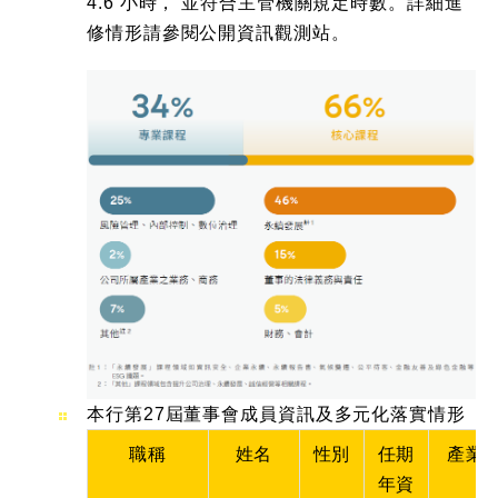
4.6 小時， 並符合主管機關規定時數。詳細進
修情形請參閱公開資訊觀測站。
本行第27屆董事會成員資訊及多元化落實情形
職稱
姓名
性別
任期
產業
年資