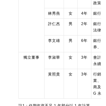
政策
林秀燕
女
4年
銀行、
許仁杰
男
2年
銀行、
法律、
李文雄
男
6年
銀行、
券、行
獨立董事
李淑華
女
3年
會計、
永續經
黃照貴
女
3年
行銷、
業、資
商及網
G 永
註1：任期年資不足 1 年部分以 1 年計算。