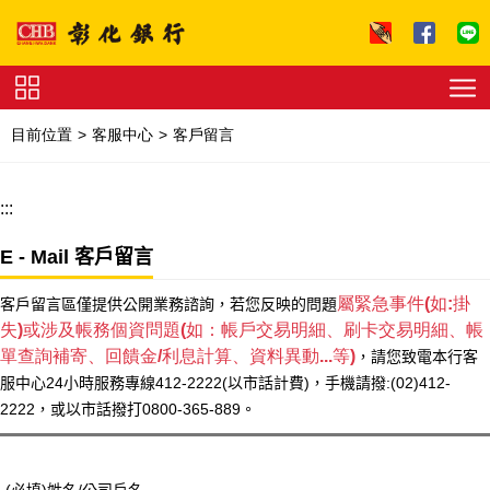
跳到主要內容區塊
證
券
目前位置
客服中心
客戶留言
下
單
收
費
:::
標
準
理
財
E - Mail 客戶留言
試
算
友
屬緊急事件(如:掛
客戶留言區僅提供公開業務諮詢，若您反映的問題
善
失)或涉及帳務個資問題(如：帳戶交易明細、刷卡交易明細、帳
連
結
法
單查詢補寄、回饋金/利息計算、資料異動...等)
，請您致電本行客
拍
服中心24小時服務專線412-2222(以市話計費)，手機請撥:(02)412-
專
2222，或以市話撥打0800-365-889。
區
下
載
專
區