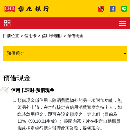
跳到主要內容區塊
證
券
目前位置
信用卡
信用卡理財
預借現金
下
單
收
費
標
準
理
財
:::
試
預借現金
算
友
善
連
信用卡理財-預借現金
結
法
拍
預借現金係信用卡除消費購物外的另一項附加功能，無
專
須另外申請，在本行核定有信用消費額度之持卡人，如
區
下
臨時急用現金，即可在設定額度之一定比例（目前為
載
專
10%《99.10.01生效》）範圍內憑卡片在指定自動櫃員
區
機或指定銀行櫃台辦理此項業務，提領現金。