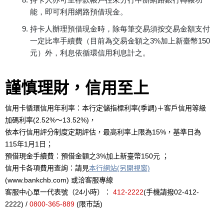
能，即可利用網路預借現金。
持卡人辦理預借現金時，除每筆交易須按交易金額支付
一定比率手續費（目前為交易金額之3%加上新臺幣150
元）外，利息依循環信用利息計之。
謹慎理財，信用至上
信用卡循環信用年利率：本行定儲指標利率(季調)＋客戶信用等級
加碼利率(2.52%～13.52%)，
依本行信用評分制度定期評估，最高利率上限為15%，基準日為
115年1月1日；
預借現金手續費：預借金額之3%加上新臺幣150元 ；
信用卡各項費用查詢：請見
本行網站(另開視窗)
(www.bankchb.com) 或洽客服專線
客服中心單一代表號（24小時）：
412-2222
(手機請撥02-412-
2222) /
0800-365-889
(限市話)