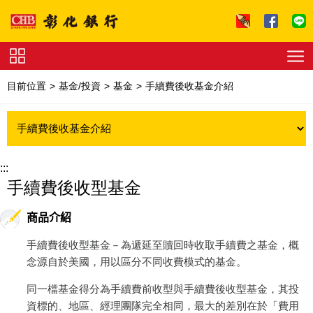
跳到主要內容區塊
證
券
目前位置
基金/投資
基金
手續費後收基金介紹
下
單
收
費
標
準
理
財
:::
試
手續費後收型基金
算
友
善
連
商品介紹
結
法
拍
手續費後收型基金－為遞延至贖回時收取手續費之基金，概
專
念源自於美國，用以區分不同收費模式的基金。
區
下
載
同一檔基金得分為手續費前收型與手續費後收型基金，其投
專
區
資標的、地區、經理團隊完全相同，最大的差別在於「費用