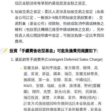
信託金額須依每筆契約最低投資金額之規定。
短線交易之規定：委託人若涉及短線交易之規定（由基
金公司訂定，一般係3~6個月間短線交易頻繁者），交
易對象（基金公司）得限制、拒絕或取消申購或轉換之
權利（包括受託機構已接受申購或轉換之交易）。另外
投資人視公開說明書中規定，可能須負擔一定比率買回
費用。
投資「手續費後收型基金」可能負擔費用揭露如下:
遞延銷售手續費率(Contingent Deferred Sales Charge)
富蘭克林、駿利亨德森、東方匯理、聯博、高
盛、富達、群益、國泰、瀚亞、富蘭克林華美、
施羅德、第一金、安聯、凱基、中國信託、
M&G、安聯、瑞銀、合庫、路博邁、野村(愛爾
蘭)、聯邦、兆豐、新光/台新、宏利、貝萊德、
瀚亞投資、滙豐、大華銀、富邦、摩根(境內)：
計算方式係按贖回時市價與信託本金孰低者，再
按基金贖回當時價值乘以下表所載費率，於基金