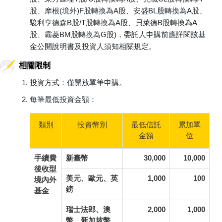
股、摩根(境外)F股轉換為A股、安盛BL股轉換為A股、
駿利亨德森B股/T股轉換為A股、貝萊德B股轉換為A
股、霸菱BM股轉換為G股)，委託人申購前應詳閱該基
金公開說明書及投資人須知相關規定。
相關限制
投資方式：僅開放單筆申購。
每筆最低投資金額：
類別
投資幣別
最低信託
累加單
金額
位
手續費
新臺幣
30,000
10,000
後收型
美元、歐元、英
1,000
100
境內外
鎊
基金
瑞士法郎、澳
2,000
1,000
幣、新加坡幣、