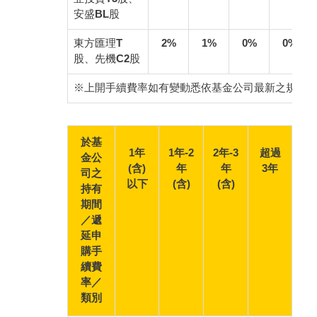
安盛BL股
東方匯理T
2%
1%
0%
0%
股、先機C2股
※上開手續費率如有變動悉依基金公司最新之規定
於基
1年
1年-2
2年-3
超過
金公
(含)
年
年
3年
司之
以下
(含)
(含)
持有
期間
／遞
延申
購手
續費
率／
類別