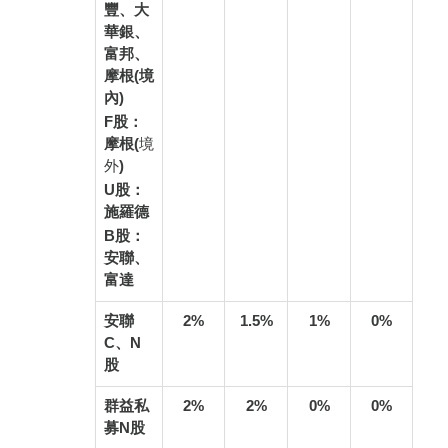
豐、大
華銀、
富邦、
摩根(境
內)
F股：
摩根
(境
外)
U股：
施羅德
B股：
安聯、
富達
安聯
2%
1.5%
1%
0%
C、N
股
群益私
2%
2%
0%
0%
募N股