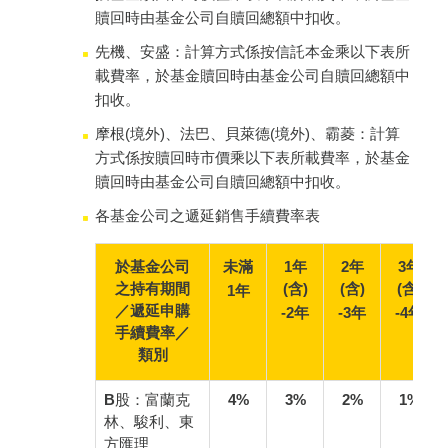
贖回時由基金公司自贖回總額中扣收。
先機、安盛：計算方式係按信託本金乘以下表所
載費率，於基金贖回時由基金公司自贖回總額中
扣收。
摩根(境外)、法巴、貝萊德(境外)、霸菱：計算
方式係按贖回時市價乘以下表所載費率，於基金
贖回時由基金公司自贖回總額中扣收。
各基金公司之遞延銷售手續費率表
於基金公司
未滿
1年
2年
3年
之持有期間
(含)
(含)
(含)
1年
／遞延申購
-2年
-3年
-4年
手續費率／
類別
B股：富蘭克
4%
3%
2%
1%
林、駿利、東
方匯理