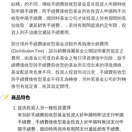
結構」的不同。傳統手續費前收型基金是在投資人申購時收
取申購手續費，而手續費後收型基金則在投資人申購時不先
收取申購手續費，贖回時基金公司才依投資人持有期間的長
短收取「遞延銷售手續費」，若持有期間超過約定年限，投
資人則不須繳交遞延手續費用。
部分境外手續費後收型基金須額外再負擔分銷費用
(Distribution Fee)，該分銷費係屬基金公開說明書所規定之
費用，由基金公司逕自各基金之每日淨資價值中扣除，故手
續費後收型與手續費前收型的基金所呈現出來的淨值價格、
基金配息率也會不同。投資人投資尚須注意，手續費前收型
與手續費後收型基金不得互為轉換，另外若基金公司針對轉
換另有規定者，依其規定辦理。
商品特色
提供投資人另一種投資選擇
有別於手續費前收型基金投資人於申購時即須支付申購
手續費，手續費後收型基金投資人於申購時無須支付申
購手續費，贖回時再視持有期間支付遞延銷售手續費。