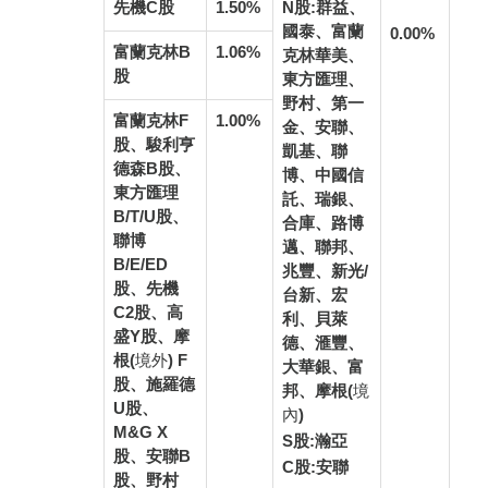
先機C股
1.50%
N股:群益、
國泰、富蘭
0.00%
富蘭克林B
1.06%
克林華美、
股
東方匯理、
野村、第一
富蘭克林F
1.00%
金、安聯、
股、駿利亨
凱基、聯
德森B股、
博、中國信
東方匯理
託、瑞銀、
B/T/U股、
合庫、路博
聯博
邁、聯邦、
B/E/ED
兆豐、新光/
股、先機
台新、宏
C2股、高
利、貝萊
盛Y股、摩
德、滙豐、
根
(境外)
F
大華銀、富
股、施羅德
邦、摩根
(境
U股、
內)
M&G X
S股:瀚亞
股、安聯B
C股:安聯
股、野村