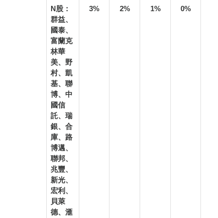
N股：
3%
2%
1%
0%
群益、
國泰、
富蘭克
林華
美、野
村、凱
基、聯
博、中
國信
託、瑞
銀、合
庫、路
博邁、
聯邦、
兆豐、
新光、
宏利、
貝萊
德、滙