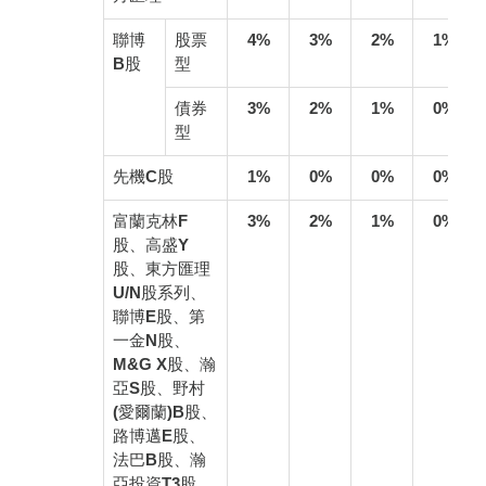
聯博
股票
4%
3%
2%
1%
B股
型
債券
3%
2%
1%
0%
型
先機C股
1%
0%
0%
0%
富蘭克林F
3%
2%
1%
0%
股、高盛Y
股、東方匯理
U/N股系列、
聯博E股、第
一金N股、
M&G X股、瀚
亞S股、野村
(愛爾蘭)B股、
路博邁E股、
法巴B股、瀚
亞投資T3股、