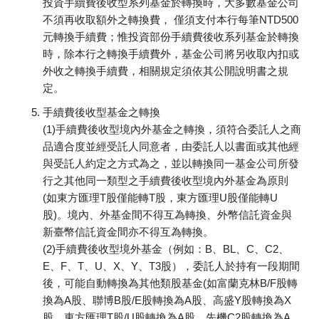
投資手續費後收型系列基金於轉換時，大多數基金公司
不須再收取額外之轉換費， 僅須支付本行每筆NTD500
元轉換手續費；惟投資部份手續費後收系列基金於轉換
時，除本行之轉換手續費外，基金公司將另收取內扣或
外收之轉換手續費，相關規定須依其公開說明書之規
定。
手續費後收型基金之轉換
(1)手續費後收型境內外基金之轉換，須符合委託人之商
品適合度並經受託人同意者，由委託人以書面或其他經
與受託人約定之方式為之，並以轉換同一基金公司所發
行之其他同一類型之手續費後收型境內外基金為原則
(如東方匯理T股僅能轉T股，東方匯理U股僅能轉U
股)。境內、外基金間不得互為轉換、外幣信託資金與
新臺幣信託資金間亦不得互為轉換。
(2)手續費後收型境外基金（例如：B、BL、C、C2、
E、F、T、U、X、Y、T3股），委託人於持有一段期間
後，可能自動轉換為其他類股基金(如富蘭克林B/F股轉
換為A股、聯博B股/E股轉換為A股、高盛Y股轉換為X
股、東方匯理T股/U股轉換為A股、先機C2股轉換為A