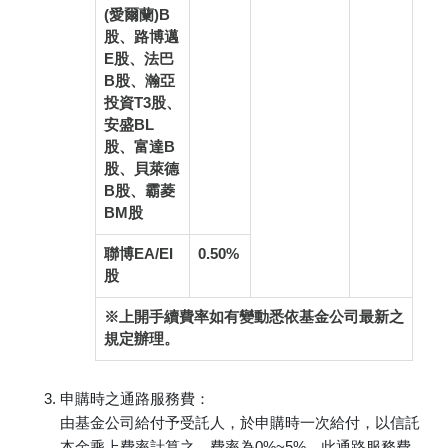
(愛爾蘭)B
股、路博邁
E股、法巴
B股、瀚亞
投資T3股、
安盛BL
股、富達B
股、貝萊德
B股、霸菱
BM股
聯博EA/EI
0.50%
股
※上開手續費率如有變動悉依基金公司最新之
規定辦理。
申購時之通路服務費：
由基金公司給付予受託人，於申購時一次給付，以信託
本金乘上費率計算之，費率為0%~5%。此通路服務費