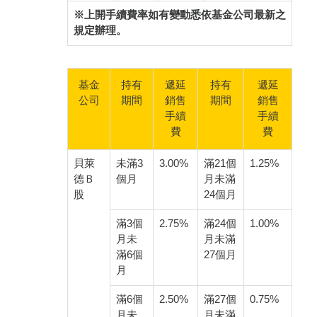
※上開手續費率如有變動悉依基金公司最新之
規定辦理。
基金
持有
遞延
持有
遞延
公司
期間
銷售
期間
銷售
手續
手續
費
費
貝萊
未滿3
3.00%
滿21個
1.25%
德Ｂ
個月
月未滿
股
24個月
滿3個
2.75%
滿24個
1.00%
月未
月未滿
滿6個
27個月
月
滿6個
2.50%
滿27個
0.75%
月未
月未滿