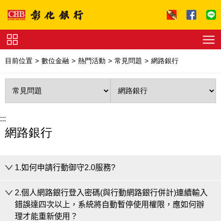
跳到主要內容區塊
證
券
目前位置
數位金融
熱門活動
常見問題
網路銀行
下
單
收
費
標
準
理
財
:::
試
網路銀行
算
友
善
連
結
法
1.如何申請行動御守2.0服務?
拍
專
區
下
2.個人網路銀行登入密碼(與行動網路銀行併計)連續輸入
載
申請行動御守2.0時為進行身分確認，本行提供
有驗證碼
錯誤達四次以上，系統將自動暫停使用權限，應如何辦
專
區
及
無驗證碼
之方式如下：
理才能重新使用？