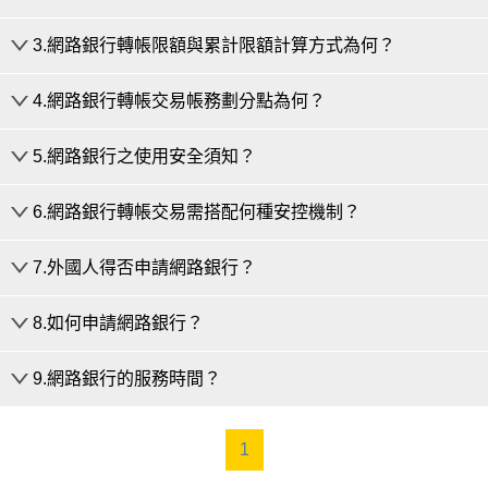
1.
無驗碼方式
：採線上SIM卡認證(行動電話認證)，本行
3.網路銀行轉帳限額與累計限額計算方式為何？
會驗證客戶「手機號碼」與「一次性密碼」，完成身分
銀行帳戶用戶：
核驗進行綁定。
4.網路銀行轉帳交易帳務劃分點為何？
您可使用本人有效之本行晶片金融卡至
本行
轉帳金額限制：
2.
有驗證碼方式
：若無法線上SIM卡綁定，可透過臨櫃
ATM
，或至本行官網
線上櫃台→重設網銀代
轉入第三人帳戶(含轉入本行信託專戶)或跨行帳戶每
(身分證+原留印鑑)、實體ATM或個人網路銀行(晶片金融
號/密碼(另開視窗)
使用
行動御守2.0
或
本人之
5.網路銀行之使用安全須知？
筆新臺幣200萬元，每日新臺幣300萬元，如轉入設
每一營業日下午三時三十分為帳務劃分點。
卡+讀卡機)先驗證身分後透過驗證碼之綁定方式。
晶片金融卡搭配讀卡機
重新設定。
在本行之本人帳戶、貸款帳戶、期貨客戶保證金專
6.網路銀行轉帳交易需搭配何種安控機制？
超逾帳務劃分點暨非營業日之轉帳交易均併入次一
本人攜帶身分證及原留印鑑，至本行全省任
戶，每筆及每日金額為帳戶可用餘額。
儘量避免於不安全網路環境如網咖或公用電腦使用
營業日之帳務處理。
一分行辦理。
網路銀行，離開座位或不使用時馬上登出或關閉。
累計限額計算方式：
7.外國人得否申請網路銀行？
於帳務劃分點後入帳之次營業日帳款項(交換票據金
信用卡申請網銀用戶：
SSL：適用臨櫃/網銀約定轉帳。
本行存戶於自動化服務設施（包含自動櫃員機、電
電腦或手機安裝防毒軟體或防火牆以防止駭客入
額除外)，客戶可經由自動化設備或中心自動扣帳即
您可使用本人有效之本行
信用卡
至本行官網
線上櫃
話銀行、行動網路銀行、網路銀行及金融 EDI）辦
侵，定期更新防毒軟體及應用程式安裝防毒軟體，
8.如何申請網路銀行？
SSL(晶片金融卡+讀卡機)：搭配轉出帳號的晶片金
時動用。
台→重設網銀代號/密碼(另開視窗)
重新設定。
理轉帳，每日轉出最高累計限額，一律以曆日（即
並經常更新病毒碼。
外國人如為本行存款帳戶之客戶，可申請本行網路銀
融卡及讀卡機進行每筆5萬元以下之非約定轉帳。
以每日零時至二十四時）為計算基礎，遇連續假日
行，惟需由客戶本人攜帶有效證件、存摺及原留印鑑至
9.網路銀行的服務時間？
勿點選不明網址及下載不明程式，像是網頁、電子
行動御守2.0：適用約定轉帳及每筆5萬元以下之非約
時，交易限額仍按每一曆日計算。
企業戶
僅得透過臨櫃辦理，請代表人攜帶代表人身
本行任一營業單位辦理。
郵件畫面上顯示的連結網址勿隨意點選；電子郵
定轉帳。
分證件及任一項「公司登記證明文件」(包括設立登
件、即時通訊傳送的附件檔案勿隨意開啟；勿任意
若要申請網路銀行外匯交易權限，則需在台領有「台灣
電子憑證：適用約定轉帳及非約定轉帳。
記表、變更登記表或公司登記證明書等)，及董事會
1
本行網路銀行服務時間為 24小時服務，除例行性系統維
安裝第三方及共享軟體。
地區居留證」或「外僑居留證」，且於居留證之證載有
議紀錄、公司章程或財務報表等證明文件、存摺及
護外，全年無休。