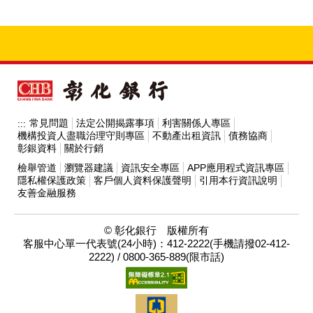
效期限內。
密碼的設定及保管，應設定不易被猜測的密碼(如8碼
原留印鑑至本行任一營業單位辦理。
以上之英文及數字混合)，並定期更新，儘量不要寫
個人戶
得透過臨櫃辦理或線上申請：
在記事本等處。
臨櫃辦理：由客戶本人攜帶身分證、存摺及
當您在登錄網銀時，請留意核對所登錄的網址，是
原留印鑑至本行任一營業單位辦理
(限本國成
否為彰化銀行官方網站連結的網路銀行網址：
年人)
。
https://www.bankchb.com(另開視窗)
。
線上申請：
隨時核對銀行帳戶明細。
常見問題
法定公開揭露事項
利害關係人專區
:::
機構投資人盡職治理守則專區
不動產出租資訊
債務協商
可使用本人有效之本行晶片金融卡至
彰銀資料
關於行銷
本行ATM，或至本行官網「
線上櫃台
檢舉管道
瀏覽器建議
資訊安全專區
APP應用程式資訊專區
→線上申請個人網銀(另開視窗)
」搭配
隱私權保護政策
客戶個人資料保護聲明
引用本行資訊說明
讀卡機辦理。
友善金融服務
若只有信用卡者，可使用本人有效之
本行信用卡至本行官網「
線上櫃台→
© 彰化銀行 版權所有
客服中心單一代表號(24小時)：412-2222(手機請撥02-412-
線上申請個人網銀(另開視窗)
」辦理。
2222) / 0800-365-889(限市話)