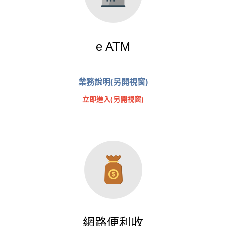
e ATM
業務說明(另開視窗)
立即進入(另開視窗)
網路便利收