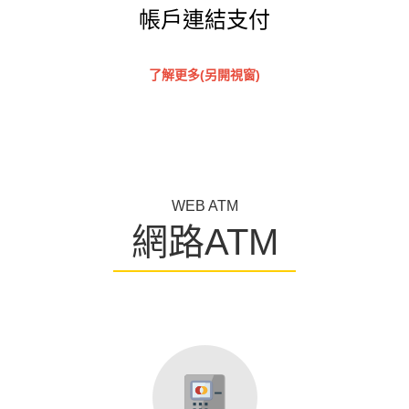
帳戶連結支付
了解更多(另開視窗)
WEB ATM
網路ATM