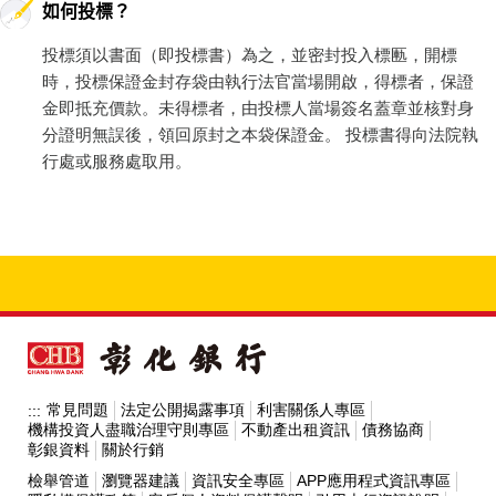
如何投標？
投標須以書面（即投標書）為之，並密封投入標匭，開標
時，投標保證金封存袋由執行法官當場開啟，得標者，保證
金即抵充價款。未得標者，由投標人當場簽名蓋章並核對身
分證明無誤後，領回原封之本袋保證金。 投標書得向法院執
行處或服務處取用。
常見問題
法定公開揭露事項
利害關係人專區
:::
機構投資人盡職治理守則專區
不動產出租資訊
債務協商
彰銀資料
關於行銷
檢舉管道
瀏覽器建議
資訊安全專區
APP應用程式資訊專區