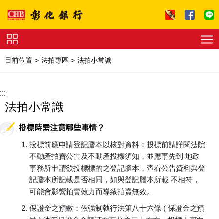
跳到主要內容區塊
證
券
目前位置
法拍專區
法拍小常識
下
單
收
費
:::
標
準
理
法拍小常識
財
試
投標時需注意哪些事情？
算
友
善
投標前應申請登記謄本以核對資料：投標前請詳閱法院
連
不動產拍賣公告及不動產投標須知，並應事先到 地政
結
法
拍
事務所申請欲投標標的之登記謄本，查看公告資料與登
專
記謄本所記載是否相同，如與登記謄本所載 不相符，
區
下
可能會影響拍賣效力而導致拍賣無效。
載
專
保證金之預繳：依強制執行法第八十六條 ( 保證金之預
區