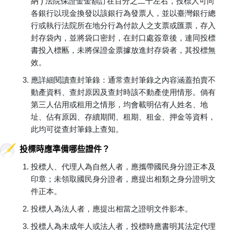
納 ) 法院保證金金額訂在百分之二十左右，投標人可向
各銀行以現金換發以該銀行為發票人，並以臺灣銀行總
行或執行法院所在地分行為付款人之支票或匯票，存入
封存袋內，並將袋口密封，在封口處簽章後，連同投標
書投入標匭，未將保證金票據放進封存袋者，其投標無
效。
應詳細閱讀查封筆錄：通常查封筆錄之內容涵蓋拍賣不
動產資料、查封原因及查封時該不動產使用情形。倘有
第三人佔用或租用之情形，均會載明佔有人姓名、地
址、佔有原因、存續期間、租期、租金、押金等資料，
此均可從查封筆錄上查知。
投標時應準備哪些證件？
投標人、代理人為自然人者，應攜帶國民身分證正本及
印章；未領取國民身分證者，應提出相類之身分證明文
件正本。
投標人為法人者，應提出相當之證明文件影本。
投標人為未成年人或法人者，投標時應書明其法定代理