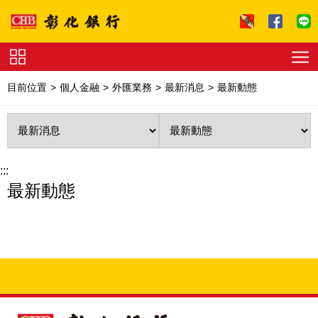
跳到主要內容區塊
證
券
目前位置
個人金融
外匯業務
最新消息
最新動態
下
單
收
費
標
準
理
財
:::
試
最新動態
算
友
善
連
結
法
拍
專
區
下
載
專
區