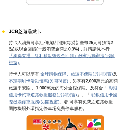
JCB悠遊晶緻卡
持卡人消費可享紅利積點回饋(每滿新臺幣25元可獲得2
點)或現金回饋(一般消費金額之0.3%)，詳情請見本行
『刷得有禮－紅利積點暨現金回饋』酬賓活動辦法(另開
視窗)
。
持卡人可以享有
全球購物保障、旅遊不便險(另開視窗)
及
不定期刷卡活動優惠(另開視窗)
，另享有2,000萬元的高額
旅遊平安險 、1,000萬元的海外全程保險、及符合「
彰銀
信用卡汽車道路救援服務(另開視窗)
」、「
彰銀信用卡國
際機場停車服務(另開視窗)
」者,可享有免費之道路救援、
國際機場外環指定停車場免費停車服務。