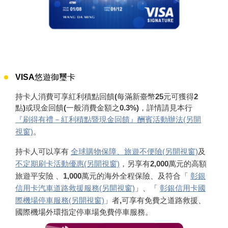
VISA悠遊御璽卡
持卡人消費可享紅利積點回饋(每滿新臺幣25元可獲得2
點)或現金回饋(一般消費金額之0.3%)，詳情請見本行
『刷得有禮－紅利積點暨現金回饋』酬賓活動辦法(另開
視窗)
。
持卡人可以享有
全球購物保障、旅遊不便險(另開視窗)
及
不定期刷卡活動優惠(另開視窗)
，另享有2,000萬元的高額
旅遊平安險 、1,000萬元的海外全程保險、及符合「
彰銀
信用卡汽車道路救援服務(另開視窗)
」、「
彰銀信用卡國
際機場停車服務(另開視窗)
」者,可享有免費之道路救援、
國際機場外環指定停車場免費停車服務。