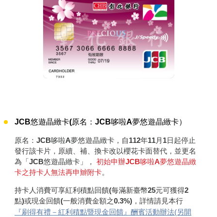
JCB悠遊晶緻卡(原名：JCB哆啦A夢悠遊晶緻卡）
原名：JCB哆啦A夢悠遊晶緻卡，自112年11月1日起停止
發行該卡片，原續、補、換卡改以櫻花卡面替代，並更名
為「JCB悠遊晶緻卡」，
初始申辦JCB哆啦A夢悠遊晶緻
卡之持卡人無法再申辧附卡
。
持卡人消費可享紅利積點回饋(每滿新臺幣25元可獲得2
點)或現金回饋(一般消費金額之0.3%)，詳情請見本行
『刷得有禮－紅利積點暨現金回饋』酬賓活動辦法(另開