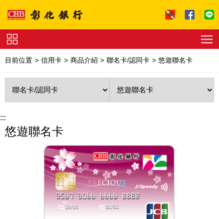
跳到主要內容區塊
證
券
目前位置
信用卡
商品介紹
聯名卡/認同卡
悠遊聯名卡
下
單
收
費
標
準
理
財
:::
試
悠遊聯名卡
算
友
善
連
結
法
拍
專
區
下
載
專
區