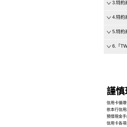
Secu
3.特
產業資料安
特約商
備，違
4.特
依規定
5.特
本行特
6.「T
特約商
「TWQ
謹慎
信用卡循環信
依本行信用
預借現金手
信用卡各項