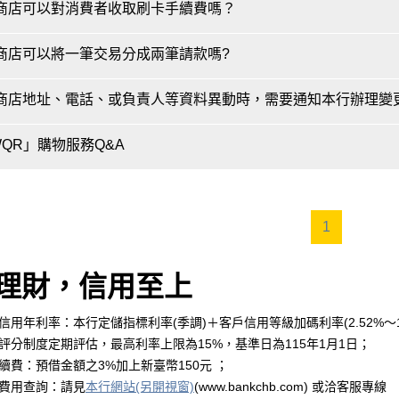
rity Standard,PADSS)規定之系統進行安全防護，且不得儲
約商店可以對消費者收取刷卡手續費嗎？
全標準(Payment Card Industry Data Security,PCIDSS
店不得將刷卡設備出借他人使用，或向他人借入刷卡設備使用，或使
反者得以解約並通報財團法人金融聯合徵信中心。
約商店可以將一筆交易分成兩筆請款嗎?
特約商店不得向消費者收取刷卡手續費，違反者得以解約並通報財團
約商店地址、電話、或負責人等資料異動時，需要通知本行辦理變
約商店不得自行或依持卡人要求，就同一筆簽帳交易分刷帳單，違反
WQR」購物服務Q&A
店登記/營業地址、電話、匯款帳戶等資料有更動時，或負責人已更
R」購物服務Q&A(另開視窗)
1
理財，信用至上
用年利率：本行定儲指標利率(季調)＋客戶信用等級加碼利率(2.52%～13
評分制度定期評估，最高利率上限為15%，基準日為115年1月1日；
續費：預借金額之3%加上新臺幣150元 ；
費用查詢：請見
本行網站(另開視窗)
(www.bankchb.com) 或洽客服專線