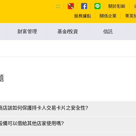
:::
關於彰銀
服務據點
關係企業
菁英
財富管理
基金/投資
信託
題
約商店該如何保護持卡人交易卡片之安全性?
卡設備可以借給其他店家使用嗎?
購買或委外開發之收銀作業相關電腦應用軟體暨系統，須使用符合支付系統資料安全