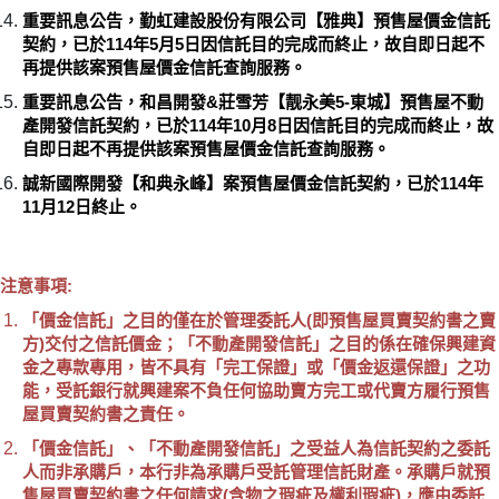
重要訊息公告，勤虹建設股份有限公司【雅典】預售屋價金信託
契約，已於114年5月5日因信託目的完成而終止，故自即日起不
再提供該案預售屋價金信託查詢服務。
重要訊息公告，和昌開發&莊雪芳【靓永美5-東城】預售屋不動
產開發信託契約，已於114年10月8日因信託目的完成而終止，故
自即日起不再提供該案預售屋價金信託查詢服務。
誠新國際開發【和典永峰】案預售屋價金信託契約，已於114年
11月12日終止。
注意事項:
「價金信託」之目的僅在於管理委託人(即預售屋買賣契約書之賣
方)交付之信託價金；「不動產開發信託」之目的係在確保興建資
金之專款專用，皆不具有「完工保證」或「價金返還保證」之功
能，受託銀行就興建案不負任何協助賣方完工或代賣方履行預售
屋買賣契約書之責任。
「價金信託」、「不動產開發信託」之受益人為信託契約之委託
人而非承購戶，本行非為承購戶受託管理信託財產。承購戶就預
售屋買賣契約書之任何請求(含物之瑕疵及權利瑕疵)，應由委託