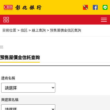
跳到主要內容區塊
證
券
目前位置
信託
線上查詢
預售屋價金信託查詢
下
單
收
費
:::
標
準
理
財
預售屋價金信託查詢
試
算
友
善
連
建商名稱
結
法
拍
專
區
下
載
興建案名稱
專
區