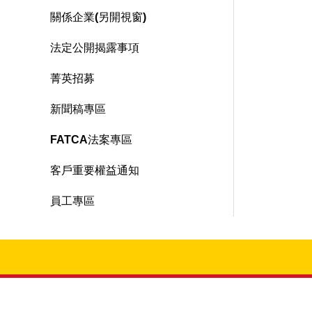
關係企業(另開視窗)
第
第1
法定公開揭露事項
第
第
菁英招募
第7
新聞稿專區
第
FATCA法案專區
第
客戶重要權益通知
第
員工專區