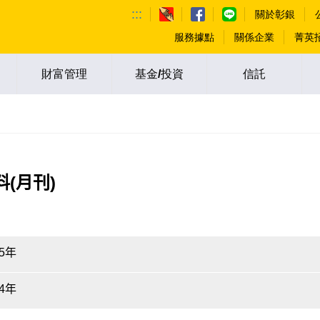
:::
關於彰銀
服務據點
關係企業
菁英
財富管理
基金/投資
信託
(月刊)
5年
4年
5&6期（115.06.30出刊）