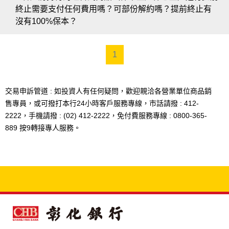
本商品由彰化銀行發行並銷售，投資人須承擔本行之信
終止需要支付任何費用嗎？可部份解約嗎？提前終止有
用風險，最大可能損失為全部投資本金。
沒有100%保本？
需提醒客戶本商品是一項投資，即
『組合式商品不受存
款保險保障』
。
1
本行針對申購或提前終止本商品皆
不收取手續費。
若客戶進行提前終止
須以整筆原始投資金額為限。
交易申訴管道 : 如投資人有任何疑問，歡迎親洽各營業單位商品銷
保本型組合式商品係指到期100%保本，本金部份如同零
售專員，或可撥打本行24小時客戶服務專線，市話請撥 : 412-
息債，客戶
未持有至到期，則無法100%保本。
2222，手機請撥 : (02) 412-2222，免付費服務專線 : 0800-365-
889 按9轉接專人服務。