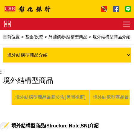
跳到主要內容區塊
證
券
目前位置
基金/投資
外國債券/結構型商品
境外結構型商品介紹
下
單
收
費
標
準
理
財
:::
試
境外結構型商品
算
友
善
連
結
法
境外結構型商品最新公告(另開視窗)
境外結構型商品最新
拍
專
區
下
載
專
境外結構型商品(Structure Note,SN)介紹
區