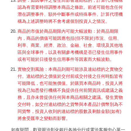
調整：如因事件之發生而影響連結標的，計算代理機構
認為有需要時得調整本商品之條款。前述可能包含任何
潛在調整事件、額外中斷事件或特殊事件。計算代理機
構為上述調整時將不會考慮個別投資人之情況。
商品的市值於商品期限內可能大幅波動：於商品期限
內，商品的價值可能因應包括(但不限於)市況、信用、
利率、商業、經濟、政治、金融、社會、環境及其他地
區與全球事件，以及有關參考機構是否已發生信用事件
或有可能於日後發生信用事件等因素而大幅波動。
實物交割風險：本商品到期可能涉及連結標的之實物交
付。連結標的之價值於交付前或交付後之任何時點皆有
可能降低，也可能無價值。於購買本商品時，投資人將
視為已知悉發行機構不負提供任何前開資訊或建議之義
務，且亦未曾提供任何與本商品相關之建議。發生實物
交付時，如交付連結標的之貨幣與本產品計價幣別為不
同貨幣，投資人收到的連結標的股數及剩餘金額(如有)
將會受匯率之變動而影響。
如有疑問，歡迎親洽彰化銀行各地分行或電洽客服中心單一