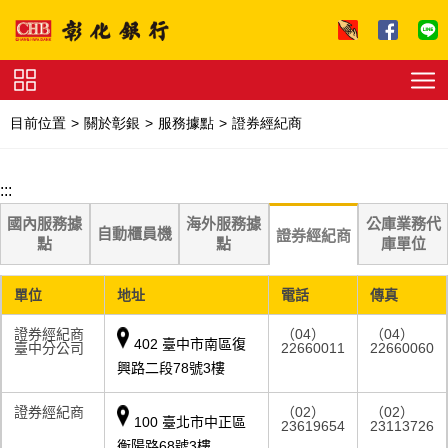
跳到主要內容區塊
證
券
目前位置
關於彰銀
服務據點
證券經紀商
下
單
收
費
:::
標
準
理
國內服務據
海外服務據
公庫業務代
財
自動櫃員機
證券經紀商
點
點
庫單位
試
算
友
善
單位
地址
電話
傳真
連
結
法
證券經紀商
（04）
（04）
拍
402 臺中市南區復
臺中分公司
22660011
22660060
專
興路二段78號3樓
區
下
載
證券經紀商
（02）
（02）
專
100 臺北市中正區
23619654
23113726
區
衡陽路68號3樓