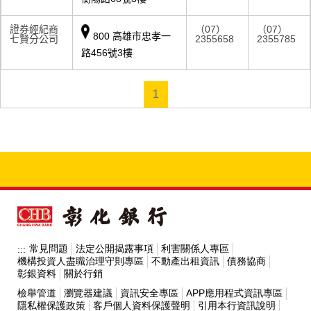
證券經紀商
（07）
（07）
800 高雄市忠孝一
七賢分公司
2355658
2355785
路456號3樓
1
常見問題
法定公開揭露事項
利害關係人專區
:::
機構投資人盡職治理守則專區
不動產出租資訊
債務協商
彰銀資料
關於行銷
檢舉管道
瀏覽器建議
資訊安全專區
APP應用程式資訊專區
隱私權保護政策
客戶個人資料保護聲明
引用本行資訊說明