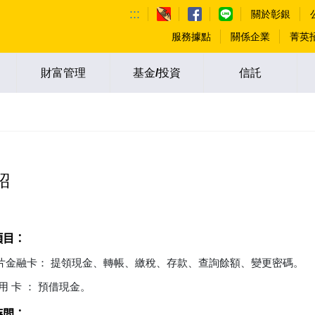
:::
關於彰銀
服務據點
關係企業
菁英
財富管理
基金/投資
信託
紹
項目：
片金融卡： 提領現金、轉帳、繳稅、存款、查詢餘額、變更密碼。
 用 卡 ： 預借現金。
時間：