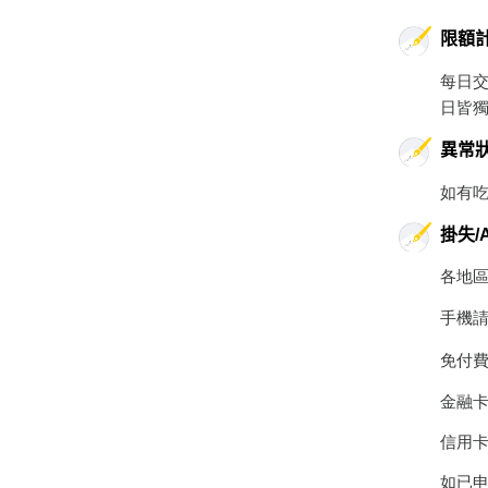
限額
每日交
日皆
異常
如有
掛失/
各地區
手機請撥
免付費服
金融卡掛
信用卡授
如已申