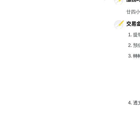
廿四
交易
提
預
轉
透