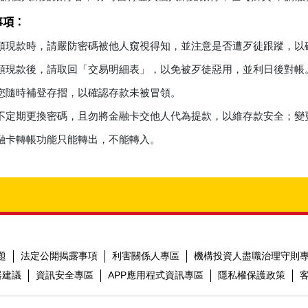
事項：
領現款時，請嚴防密碼被他人窺視得知，並注意是否遭歹徒跟蹤，以
領現款後，請取回「交易明細表」，以免被歹徒惡用，並利日後對帳
您隨時補登存摺，以確認存款未被冒領。
不定期更換密碼，且勿將金融卡交他人代為提款，以維存款安全；變
融卡轉帳功能只能轉出，不能轉入。
題
法定公開揭露事項
利害關係人專區
機構投資人盡職治理守則
器建議
資訊安全專區
APP應用程式資訊專區
隱私權保護政策