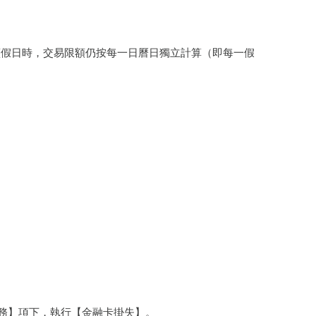
連續假日時，交易限額仍按每一日曆日獨立計算（即每一假
服務】項下，執行【金融卡掛失】。