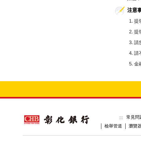
注意
提
提
請
請
金
常見問
:::
檢舉管道
瀏覽