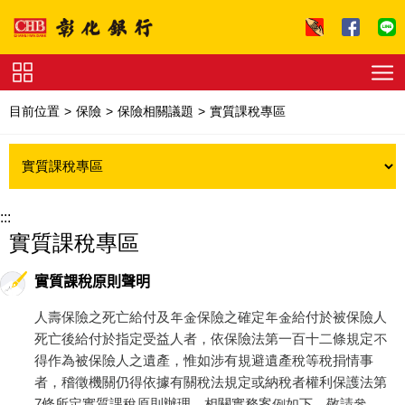
跳到主要內容區塊
證
券
目前位置
保險
保險相關議題
實質課稅專區
下
單
收
費
標
準
理
財
:::
試
實質課稅專區
算
友
善
連
實質課稅原則聲明
結
法
拍
人壽保險之死亡給付及年金保險之確定年金給付於被保險人
專
死亡後給付於指定受益人者，依保險法第一百十二條規定不
區
下
載
得作為被保險人之遺產，惟如涉有規避遺產稅等稅捐情事
專
者，稽徵機關仍得依據有關稅法規定或納稅者權利保護法第
區
7條所定實質課稅原則辦理。相關實務案例如下，敬請參