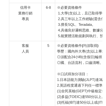
信用卡
6-8
※必要資格條件
業務行銷
1.大學(含)以上，且已取得學士
專員
2.具三年以上工作經驗(需含
3.擅長SQL、Teradata。
4.具備良好邏輯思維、數據分
5.能實體活動規劃與執行、預
客服
5
※必要資格條件(均須取得)
人員
學歷：國內外大專(含)以上畢業
◎須配合24小時(含假日)輪班
◎國、台語流利，口齒清晰。
※口試得加分項目：
1.日本語能力測驗(JLPT)達3
2.英語程度通過下列任一標準
(1)全民英檢(GEPT)中級檢定
(2)多益(TOEIC)達550分以上。
(3)托福(IBT)達50分以上或(IT