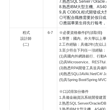
7.熟悉SQL Server / Oracle
8.熟悉IBM大型主機、AS40
9.具 COBOL程式開發或大型主機
◎可配合職務需要於假日或
◎應屆畢業生得先行報考，
程式
6-7
※必要資格條件(均須取得)
設計師
1.學歷：國內、外大學以上畢業
(二)
2.工作經驗：具備2年(含)以
3.至少符合下列任一項經驗：
(1)具國內外網路銀行、行動
(2)具Microservice、RESTfu
(3)熟悉RPA開發工具並具備RPA
(4)熟悉SQL/JAVA/.Net/C#/ Jav
(5)具Spring Boot/Spring MV
※口試得加分條件
1.具備金融資訊系統開發建置
2.熟悉SQL Server/Oracle/
3.熟悉IBM大型主機、AS400、