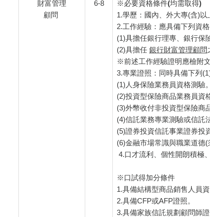
財富管理
6-8
※必要資格條件(均需取得)
顧問
1.學歷：國內、外大專(含)以
2.工作經驗：應具備下列資格
(1)具擔任銀行理專、銀行保險顧
(2)具擔任
銀行財富管理顧問
之
※前述工作經驗證明應檢附文
3.專業證照：同時具備下列(1)~
(1)人身保險業務員資格測驗。
(2)投資型保險商品業務員資格
(3)外幣收付非投資型保險商
(4)信託業務專業測驗或信託法
(5)證券投資信託事業證券投
(6)金融市場常識與職業道德(
4.口才流利、個性開朗積極、
※口試得加分條件
1.具備結構型商品銷售人員資
2.具備CFP或AFP證照。
3.具備家族信託規劃顧問師證