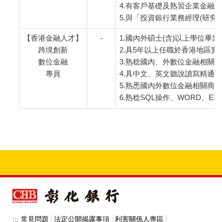
4.有客戶基礎及熟習企業金融
5.與「投資銀行業務經理(研
【香港金融人才】
-
1.國內外碩士(含)以上學位畢業
跨境創新
2.具5年以上任職於香港地區
數位金融
3.熟稔國內、外數位金融相關
專員
4.具中文、英文聽說讀寫精通
5.熟悉國內外數位金融相關商
6.熟稔SQL操作、WORD、EXC
常見問題
法定公開揭露事項
利害關係人專區
:::