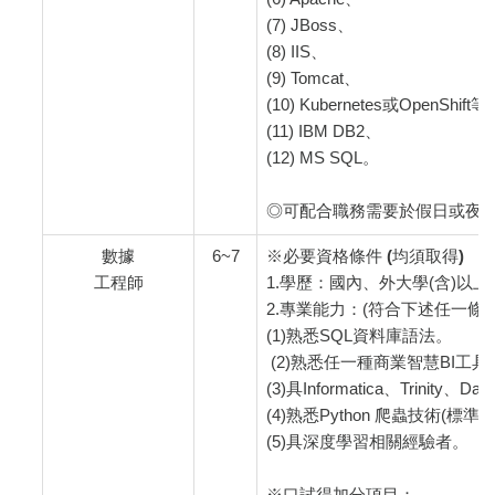
(7) JBoss、
(8) IIS、
(9) Tomcat、
(10) Kubernetes或OpenSh
(11) IBM DB2、
(12) MS SQL。
◎可配合職務需要於假日或夜
數據
6~7
※必要資格條件
(均須取得)
工程師
1.學歷：國內、外大學(含)
2.專業能力：(符合下述任一條
(1)熟悉SQL資料庫語法。
(2)熟悉任一種商業智慧BI工具(Tab
(3)具Informatica、Trini
(4)熟悉Python 爬蟲技術(標準庫、
(5)具深度學習相關經驗者。
※口試得加分項目：