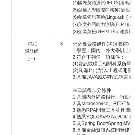
(4)國際英語測試(IELTS)達4
(5)劍橋大學國際商務英語能力測驗(B
(6)劍橋領思英檢(Linguaskill) 
(7)英文外語能力測驗(FLPT)
(8)企業英檢(GEPT Pro)達
程式
6
※必要資格條件(均須取得)
1.學歷：國內、外大學以上畢
設計師
2.符合下列任一項條件：
(一)
(1)資訊或理工相關科系所畢
(2)具備1年(含)以上程式開
3.具備JAVA或C#程式語言
※口試得加分條件
1.具國內外網路銀行、行動
2.具Microservice、RESTf
3.熟悉RPA開發工具並具備RP
4.熟悉SQL/JAVA/.Net/C#/ Jav
5.具Spring Boot/Spring MV
6.具備金融資訊系統開發建