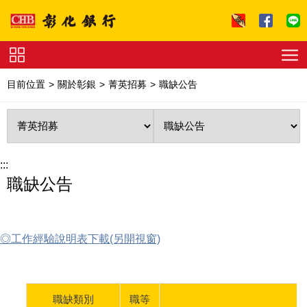
跳到主要內容區塊
證
券
目前位置
關於彰銀
菁英招募
職缺公告
下
單
收
費
標
準
理
財
:::
試
職缺公告
算
友
善
連
結
法
拍
◎工作經驗說明表下載(另開視窗)
專
區
下
載
專
區
職缺類別
職等