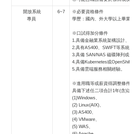
開放系統
6~7
※必要資格條件
專員
學歷：國內、外大學以上畢業，
※口試得加分條件
1.具備金融業系統架構設計、
2.具有AS400、SWIFT等系
3.具備 SAN/NAS 磁碟陣
4.具備Kubernetes或OpenS
5.具備雲端服務相關經驗。
※進用職等或薪資得調整條件
具備下述任二項合計1年(含)以
(1)Windows、
(2) Linux(AIX)、
(3) AS400、
(4) VMware、
(5) WAS、
(6) Apache、