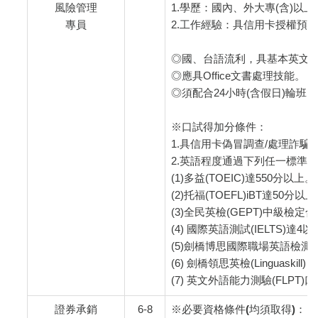
風險管理
1.學歷：國內、外大專(含)以
專員
2.工作經驗：具信用卡授權預警
◎國、台語流利，具基本英文
◎應具Office文書處理技能。
◎須配合24小時(含假日)輪班
※口試得加分條件：
1.具信用卡偽冒調查/處理詐騙
2.英語程度通過下列任一標準
(1)多益(TOEIC)達550分以上。
(2)托福(TOEFL)iBT達50分以
(3)全民英檢(GEPT)中級檢
(4) 國際英語測試(IELTS)達4
(5)劍橋博思國際職場英語檢測(BUL
(6) 劍橋領思英檢(Linguaskill) 
(7) 英文外語能力測驗(FLPT
證券承銷
6-8
※必要資格條件(均須取得)：