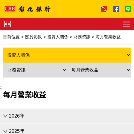
跳到主要內容區塊
證
券
目前位置
關於彰銀
投資人關係
財務資訊
每月營業收益
下
單
收
費
標
準
理
財
試
算
友
善
:::
連
每月營業收益
結
法
拍
專
區
下
2026年
載
專
區
2025年