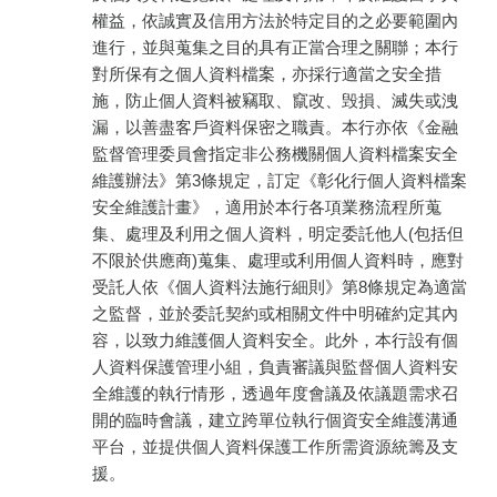
權益，依誠實及信用方法於特定目的之必要範圍內
進行，並與蒐集之目的具有正當合理之關聯；本行
對所保有之個人資料檔案，亦採行適當之安全措
施，防止個人資料被竊取、竄改、毁損、滅失或洩
漏，以善盡客戶資料保密之職責。本行亦依《金融
監督管理委員會指定非公務機關個人資料檔案安全
維護辦法》第3條規定，訂定《彰化行個人資料檔案
安全維護計畫》，適用於本行各項業務流程所蒐
集、處理及利用之個人資料，明定委託他人(包括但
不限於供應商)蒐集、處理或利用個人資料時，應對
受託人依《個人資料法施行細則》第8條規定為適當
之監督，並於委託契約或相關文件中明確約定其內
容，以致力維護個人資料安全。此外，本行設有個
人資料保護管理小組，負責審議與監督個人資料安
全維護的執行情形，透過年度會議及依議題需求召
開的臨時會議，建立跨單位執行個資安全維護溝通
平台，並提供個人資料保護工作所需資源統籌及支
援。