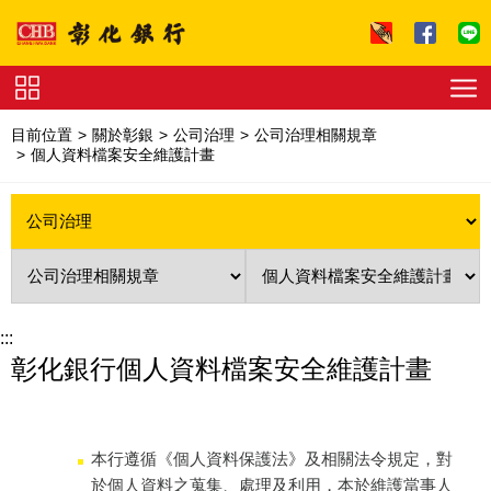
跳到主要內容區塊
證
券
目前位置
關於彰銀
公司治理
公司治理相關規章
下
個人資料檔案安全維護計畫
單
收
費
標
準
理
財
試
算
友
善
連
:::
結
法
彰化銀行個人資料檔案安全維護計畫
拍
專
區
下
載
專
本行遵循《個人資料保護法》及相關法令規定，對
區
於個人資料之蒐集、處理及利用，本於維護當事人