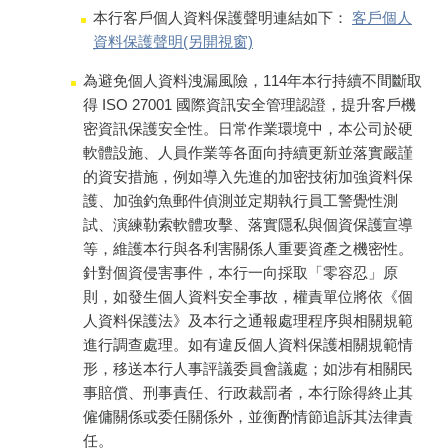
本行客戶個人資料保護聲明連結如下：
客戶個人
資料保護聲明(另開視窗)
為避免個人資料洩漏風險，114年本行持續不間斷取
得 ISO 27001 國際資訊安全管理認證，提升客戶機
密資訊保護安全性。日常作業環境中，本公司於硬
軟體設施、人員作業等各面向持續更新並落實嚴謹
的資安措施，例如導入先進的加密技術加強資料保
護、加強釣魚郵件偵測並定期執行員工警覺性測
試、演練勒索軟體攻擊、落實隱私與個資保護宣導
等，維護本行與各利害關係人重要資產之機密性。
針對個資侵害事件，本行一向採取「零容忍」原
則，如發生個人資料安全事故，權責單位將依《個
人資料保護法》及本行之通報處理程序與相關規範
進行調查處理。如有違反個人資料保護相關規範情
形，移送本行人事評議委員會議處；如涉有相關民
事賠償、刑事責任、行政裁罰者，本行除得終止其
僱傭關係或委任關係外，並衡酌情節追訴其法律責
任。