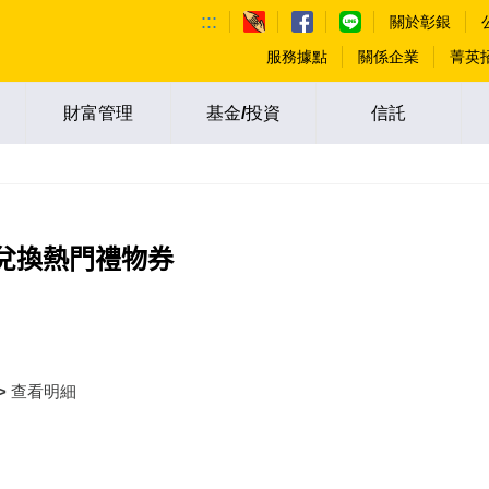
:::
關於彰銀
服務據點
關係企業
菁英
財富管理
基金/投資
信託
及兌換熱門禮物券
 > 查看明細