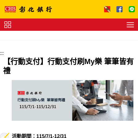
跳到主要內容區塊
證
券
下
單
收
:::
費
標
【行動支付】行動支付刷My樂 筆筆皆有
準
理
禮
財
試
算
友
善
連
結
法
拍
專
區
下
載
專
區
活動期間：115/7/1-12/31