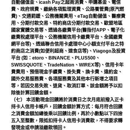
自動儲值金、icash Pay之超商消費、申購基金、電信
費、政府規費、繳納各項監理資費、公路養管費(原汽燃
費)、交通罰鍰、公務機關費用、eTag自動儲值、醫療費
用、分期付款交易、特約商店分期付款交易、歐盟地區
國家實體交易等、透過各繳費平台(醫指付APP、電子化
繳費稅處理平台、公務機關信用卡繳費平台、全國繳費
網平台等)、透過聯合信用卡處理中心小額支付平台之特
約商店之消費(如便利超商、速食店等)、Viagogo及投資
平台 (如：etoro、BINANCE、PLUS500、
SWISSQUOTE、TradeNation、WIREX等)、信用卡年
費費用、預借現金手續費、掛失費、換卡費、違約金、
國外交易服務費、各項服務費及其他本行新增之項目
等，若因交易失敗、退貨、取消訂單、該金額將予以扣
除後計算回饋金額。
（七） 本活動現金回饋將於消費日之次月底前撥入正卡
持卡人信用卡帳戶，回饋金額計算方式：每月符合回饋
之消費金額加總後乘以回饋比例，再於小數點以下四捨
五入至整數，限抵扣持卡人信用卡消費款，不得要求轉
發現金或申請溢繳款領回。