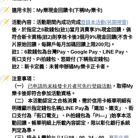
適用卡別：My樂現金回饋卡(下稱My樂卡)
活動內容：活動期間內成功完成
登錄本活動(另開視窗)
後，於指定之6款錢包(註1)當月消費享3%現金回饋，倘
符合新卡資格(註2)則享核卡後3個月9%現金回饋(不含卡
片原始回饋，每歸戶每月加碼回饋上限200元)。
註1：6款錢包為台灣Pay、Google Pay、LINE Pay、
街口支付、Pi拍錢包、悠遊付 (下稱指定錢包)
註2：新卡定義：未曾申辦過My樂卡正卡者。
注意事項：
（一）
已申請尚未核發卡片者可先行登錄活動
，取得My
樂卡後即符合參加活動資格。
（二） 本活動認定之合格消費，需於信用卡帳單明細有
明確顯示指定錢包名稱(LINE Pay為「連加、連支」、街
口支付為「街口電支」、Pi拍錢包為「Pi—」)始享本活
動回饋，帳單明細上所載內容認定，限以彰化銀行系統
判定為準。
（三）持卡人需於
每月1日08：00─24：00，至
彰化銀