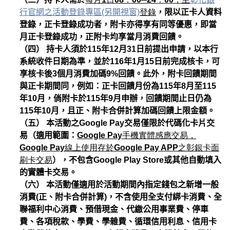
行官網之活動登錄專區(另開視窗)
登錄
，限以正卡人資料
登錄，正卡登錄成功者，附卡亦得享有同等優惠，即當
月正卡登錄成功，正附卡均享當月消費回饋。
（四） 持卡人須於115年12月31日前提出申請，以本行
系統收件日期為準，並於116年1月15日前完成核卡，可
享核卡後3個月消費加碼9%回饋。此外，附卡回饋期間
與正卡期間同，例如：正卡回饋月份為115年8月至115
年10月，倘附卡於115年9月申辦，回饋期間止日仍為
115年10月，且正、附卡合併計算加碼回饋上限金額。
（五） 本活動之Google Pay交易僅限於代碼化卡片交
易（適用範圍：
Google Pay手機實體感應交易，
Google Pay線上使用存於Google Pay APP之彰銀卡面
刷卡交易
），不包含Google Play Store或其他自動填入
的實體卡交易。
（六） 本活動僅適用於活動期間內指定錢包之新增一般
消費(正、附卡合併計算)，不含使用全支付綁卡消費、全
聯福利中心消費、預借現金、代繳公用事業費、停車
費、各項稅款、學費、學雜費、循環信用利息、信用卡