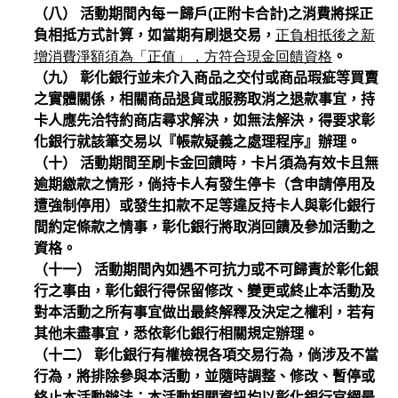
（八） 活動期間內每ㄧ歸戶(正附卡合計)之消費將採正
負相抵方式計算，如當期有刷退交易，
正負相抵後之新
增消費淨額須為「正值」，方符合現金回饋資格
。
（九） 彰化銀行並未介入商品之交付或商品瑕疵等買賣
之實體關係，相關商品退貨或服務取消之退款事宜，持
卡人應先洽特約商店尋求解決，如無法解決，得要求彰
化銀行就該筆交易以『帳款疑義之處理程序』辦理。
（十） 活動期間至刷卡金回饋時，卡片須為有效卡且無
逾期繳款之情形，倘持卡人有發生停卡（含申請停用及
遭強制停用）或發生扣款不足等違反持卡人與彰化銀行
間約定條款之情事，彰化銀行將取消回饋及參加活動之
資格。
（十一） 活動期間內如遇不可抗力或不可歸責於彰化銀
行之事由，彰化銀行得保留修改、變更或終止本活動及
對本活動之所有事宜做出最終解釋及決定之權利，若有
其他未盡事宜，悉依彰化銀行相關規定辦理。
（十二） 彰化銀行有權檢視各項交易行為，倘涉及不當
行為，將排除參與本活動，並隨時調整、修改、暫停或
終止本活動辦法；本活動相關資訊均以彰化銀行官網最