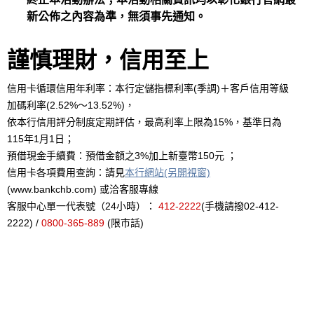
新公佈之內容為準，無須事先通知。
謹慎理財，信用至上
信用卡循環信用年利率：本行定儲指標利率(季調)＋客戶信用等級
加碼利率(2.52%～13.52%)，
依本行信用評分制度定期評估，最高利率上限為15%，基準日為
115年1月1日；
預借現金手續費：預借金額之3%加上新臺幣150元 ；
信用卡各項費用查詢：請見
本行網站(另開視窗)
(www.bankchb.com) 或洽客服專線
客服中心單一代表號（24小時）：
412-2222
(手機請撥02-412-
2222) /
0800-365-889
(限市話)