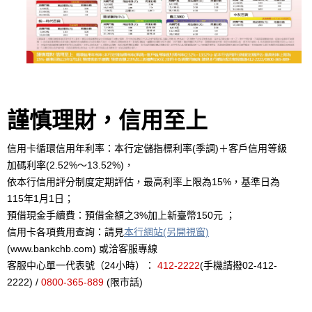
謹慎理財，信用至上
信用卡循環信用年利率：本行定儲指標利率(季調)＋客戶信用等級
加碼利率(2.52%～13.52%)，
依本行信用評分制度定期評估，最高利率上限為15%，基準日為
115年1月1日；
預借現金手續費：預借金額之3%加上新臺幣150元 ；
信用卡各項費用查詢：請見
本行網站(另開視窗)
(www.bankchb.com) 或洽客服專線
客服中心單一代表號（24小時）：
412-2222
(手機請撥02-412-
2222) /
0800-365-889
(限市話)