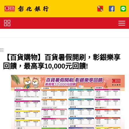
跳到主要內容區塊
證
券
下
單
收
:::
費
標
【百貨購物】百貨暑假開刷，彰銀樂享
準
理
回饋，最高享10,000元回饋!
財
試
算
友
善
連
結
法
拍
專
區
下
載
專
區