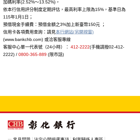
加碼利率(2.52%～13.52%)，
依本行信用評分制度定期評估，最高利率上限為15%，基準日為
115年1月1日；
預借現金手續費：預借金額之3%加上新臺幣150元 ；
信用卡各項費用查詢：請見
本行網站(另開視窗)
(www.bankchb.com) 或洽客服專線
客服中心單一代表號（24小時）：
412-2222
(手機請撥02-412-
2222) /
0800-365-889
(限市話)
常見問題
法定公開揭露事項
利害關係人專區
:::