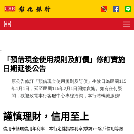
跳到主要內容區塊
證
券
下
單
收
:::
費
標
「預借現金使用規則及訂價」修訂實施
準
理
日期延後公告
財
試
算
友
原公告修訂「預借現金使用規則及訂價」生效日為民國115
善
年1月1日，延至民國115年2月1日開始實施。如有任何疑
連
問，歡迎致電本行客服中心專線洽詢，本行將竭誠服務!
結
法
拍
專
區
謹慎理財，信用至上
下
載
專
信用卡循環信用年利率：本行定儲指標利率(季調)＋客戶信用等級
區