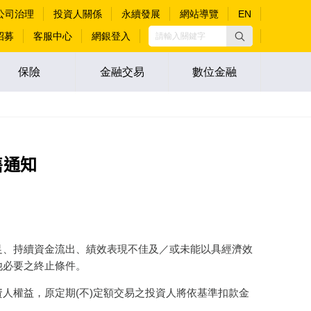
公司治理
投資人關係
永續發展
網站導覽
EN
招募
客服中心
網銀登入
保險
金融交易
數位金融
售通知
足、持續資金流出、績效表現不佳及／或未能以具經濟效
他必要之終止條件。
資人權益，原定期(不)定額交易之投資人將依基準扣款金