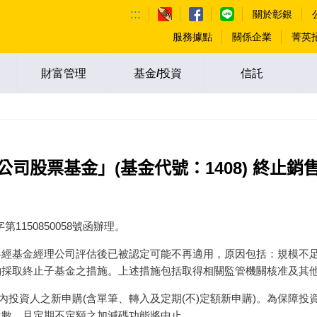
:::
關於彰銀
服務據點
關係企業
菁英
財富管理
基金/投資
信託
司股票基金」(基金代號：1408) 終止銷
1150850058號函辦理。
略經基金經理公司評估後已被認定可能不再適用，原因包括：規模不
約採取終止子基金之措施。上述措施包括取得相關監管機關核准及其
國內投資人之新申購(含單筆、轉入及定期(不)定額新申購)。為保障投
次數，且定期不定額之加減碼功能將中止。