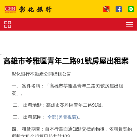
跳到主要內容區塊
證
券
下
單
收
:::
費
標
高雄市苓雅區青年二路91號房屋出租案
準
理
財
彰化銀行不動產公開標租公告
試
算
友
一、 案件名稱：「高雄市苓雅區青年二路91號房屋出租
善
連
案」。
結
法
拍
二、 出租地點：高雄市苓雅區青年二路91號。
專
區
下
三、 出租範圍：
全部(另開視窗)
。
載
專
四、 租賃期間：自本行書面通知點交標的物後，依租賃契約
區
所載之租金起算日起共計10年。