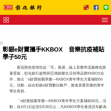
跳到主要內容區塊
證
券
下
單
收
:::
費
標
彰銀e財寶攜手KKBOX 音樂抗疫補貼
準
理
學子50元
財
試
算
友
新冠肺炎疫情吹起「宅」風潮，線上音樂串流服務也跟
善
著受寵，彰化銀行趁勢與亞洲娛樂生活領導品牌KKBOX合
連
作，推出「e財寶校園享樂—KKBOX青年學生方案補助50
結
法
拍
元」活動，結合彰銀e財寶數位帳戶，搶進喜愛音樂的青年
專
學生客群。
區
下
載
「e財寶校園享樂—KKBOX青年學生方案補助50元」活
專
動，自4月1日起至6月30日止，凡KKBOX學生會員且年齡為
區