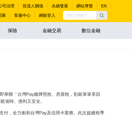
公司治理
投資人關係
永續發展
網站導覽
EN
招募
客服中心
網銀登入
保險
金融交易
數位金融
即舉辦「台灣Pay繳牌照稅、房屋稅，彰銀筆筆享回
輕鬆省時、便利又安全。
支付，全力衝刺台灣Pay及信用卡業務。此次趁繳稅季