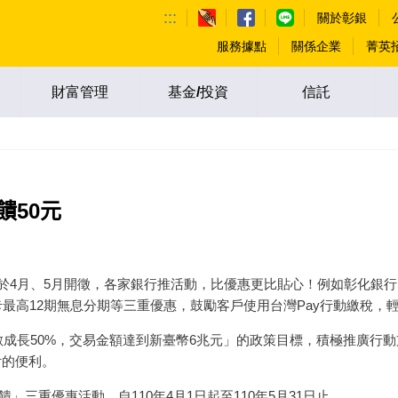
:::
關於彰銀
服務據點
關係企業
菁英
財富管理
基金/投資
信託
饋50元
4月、5月開徵，各家銀行推活動，比優惠更比貼心！例如彰化銀行
卡最高12期無息分期等三重優惠，鼓勵客戶使用台灣Pay行動繳稅，
成長50%，交易金額達到新臺幣6兆元」的政策目標，積極推廣行動
付的便利。
三重優惠活動，自110年4月1日起至110年5月31日止。