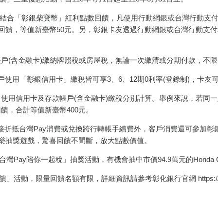
結合「彰銀柴寶幣」紅利點數回饋，凡使用行動網銀或台灣行動支付A
幣回饋，等值新臺幣50元。另，彰銀卡友透過行動網銀或台灣行動支付
(含金融卡)繳納牌照稅或房屋稅，無論一次繳清或分期付款，不限
用「彰銀信用卡」繳稅皆可享3、6、12期0利率(登錄制)，卡友
用信用卡及存款帳戶(含金融卡)繳稅分別計算。舉例來說，若同一
回饋，合計等值新臺幣400元。
折抵台灣Pay消費或兌換跨行轉帳手續費外，客戶消費還可參加彰銀
轉樂抽獎遊戲，驚喜回饋不間斷，放大點數價值。
y陪你一起稅」抽獎活動，有機會抽中市價94.9萬元的Honda CR-V
限量回饋名額有限，詳細資訊請參考彰化銀行官網 https://www.