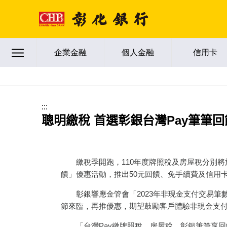
跳到主要內容區塊
企業金融
個人金融
信用卡
:::
聰明繳稅 首選彰銀台灣Pay筆筆回
繳稅季開跑，110年度牌照稅及房屋稅分別將於
饋」優惠活動，推出50元回饋、免手續費及信用
彰銀響應金管會「2023年非現金支付交易筆數
節來臨，再推優惠，期望鼓勵客戶體驗非現金支
「台灣Pay繳牌照稅、房屋稅，彰銀筆筆享回饋」