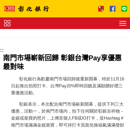
跳到主要內容區塊
證
券
下
單
收
:::
費
標
南門市場嶄新回歸 彰銀台灣Pay享優惠
準
理
最對味
財
試
算
友
彰化銀行為歡慶南門市場回歸後重新開幕，特於11月16
善
日起推出拍照打卡、台灣Pay20%即時回饋及滿額贈好禮三
連
重優惠活動。
結
法
拍
彰銀表示，本次配合南門市場嶄新開幕，提供下列三大
專
區
下
優惠，活動一，於南門市場內，拍下任何關於彰銀吉祥物－
載
金妮或柴寶的照片，上傳至個人FB或IG打卡，並Hashtag #
專
南門市場滿滿金妮柴寶，即可持打卡頁面兌換福氣滿滿發財
區