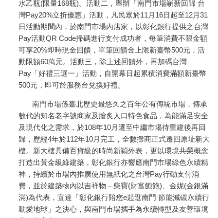
水乙瓶(限量168瓶)。活動二，舉辦「南門市場嶄新回歸 台
灣Pay20%立折優惠」活動，凡民眾於11月16日起至12月31
日活動期間內，於南門市場內店家，以彰化銀行提供之台灣
Pay活動QR Code掃碼進行支付成功者，每筆消費不限金額
可享20%即時現金回饋，單筆回饋金上限新臺幣500元，活
動限額60萬元。活動三，除上述回饋外，再加碼台灣
Pay「好禮三選一」活動，自開幕日起累積消費滿額新臺幣
500元，即可於服務台兌換好禮。
南門市場係臺北歷史最悠久之百年公有傳統市場，傳承
數代的知名老字號商家及膾炙人口特色食品，為能滿足安全
及現代化之需求，於108年10月遷至中繼市場待重建後再回
歸，歷經4年於112年10月完工，全數攤商正式遷回原址新大
樓。新大樓具備百貨級的時尚新穎外表，更以環境共榮概念
打造出黃金級綠建築，彰化銀行亦響應南門市場綠色永續精
神，持續於市場內推廣使用無紙化之台灣Pay行動支付消
費，並於建築物內以吉祥物－柴寶(財富飽飽)、金妮(金銀滿
滿)為代表，宣達「彰化銀行陪您e起逛南門 節能減碳永續行
動愛地球」之決心，與南門市場攜手為永續轉型及友善環境