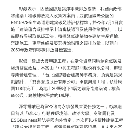
彰銀表示，因應國際建築淨零碳排放趨勢，我國內政部
將建築工程碳排放納入政策方案內，並依循國際公認的
EN15978全生命週期建築碳足跡評估標準，於今年7月1日實
施「建築蘊含碳排標示申請審核認可及使用作業要點」，以
鼓勵各界採取低碳工法，積極降低建築物在建材生產運輸、
營建施工、更新修繕及廢棄拆除階段之碳排放量，以朝向
2050年政府淨零碳排放目標邁進。
彰銀「建成大樓興建工程」在活化資產同時創造低碳及
經濟雙重效益，本案由「中興工程顧問股份有限公司」辦理
專業營建管理，「台北國際聯合建築師事務所」負責建築規
劃設計，「雙喜營造股份有限公司」承攬興建工程，預計民
國118年完工，為地上20層/地下4層之鋼骨造建築物，樓高
88公尺，總樓地板坪數約1萬坪。
淨零排放已為當今邁向永續發展首要任務之一，彰銀繼
日前以「碳5C」行動獲環境部、政治大學、商業周刊及
ESGBusiness雜誌等國內外肯定，本次再以指標性建築工程
「建成大樓興建工程」獲頒候選低碳建築證書，且未來本案