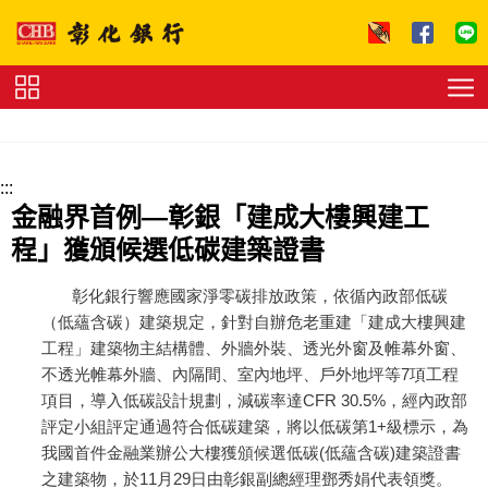
跳到主要內容區塊
證
券
下
單
收
:::
費
標
金融界首例—彰銀「建成大樓興建工
準
理
程」獲頒候選低碳建築證書
財
試
算
友
彰化銀行響應國家淨零碳排放政策，依循內政部低碳
善
（低蘊含碳）建築規定，針對自辦危老重建「建成大樓興建
連
工程」建築物主結構體、外牆外裝、透光外窗及帷幕外窗、
結
法
拍
不透光帷幕外牆、內隔間、室內地坪、戶外地坪等7項工程
專
項目，導入低碳設計規劃，減碳率達CFR 30.5%，經內政部
區
下
評定小組評定通過符合低碳建築，將以低碳第1+級標示，為
載
我國首件金融業辦公大樓獲頒候選低碳(低蘊含碳)建築證書
專
區
之建築物，於11月29日由彰銀副總經理鄧秀娟代表領獎。