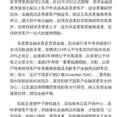
富管理業務(財管2.0)後，於10月20日正式開辦，受理金融資
產淨值億元級以上客戶申請成為高資產客戶，提供專屬顧問
諮詢、金融商品及尊榮客戶權益等。除設立高資產服務專責
單位，擴大前中後台編制，綜理高資產財管業務經營與推廣
外；並將持續培育專業人才，提升高資產客群服務滲透、提
供財管客戶一站式的服務體驗。
為落實金融友善及普惠金融，彰化銀行多年來持續進行
各項活動成效卓著，並獲得114年公平待客原則評核排名前
25%之肯定，如連續3年舉辦公平待客講座，以形塑公平待
客之企業文化；連續2年舉辦「董事臨櫃體驗」活動，以客
戶視角檢視客戶友善服務措施及高齡客戶金融商品銷售流
程；推出「反詐守護星行動計畫(Guardian Star)」，運用創
新AI智能技術科技防詐，展現彰銀守護客戶金融資產安全的
決心；以及邀請身障團體實地勘查分行環境，納入友善金融
服務目標，體現金融平權。
彰銀走過雙甲子輝煌歲月，深知唯有以客戶為中心，適
時掌握客戶需求，持續優化金融商品與服務，才能展現「公
平待客」的核心價值。展望未來，彰銀將持續開發多元化金