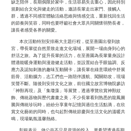
缺乏陪伴，長期侷限於家中，生活容易失去重心，因此特別
規劃結合文化與健走的活動，邀請長輩走出家門、接觸人
群，透過不同感官體驗活絡思維與情感交流，重新找回生活
的節奏與笑容，同時也要呼籲社會大眾共同關懷弱勢長者，
讓長者感受各界的關愛。
本次活動特別安排兩大主題行程，從至善園出發到故
宮，帶長輩從自然景致走進文化場域，展開一場由身到心的
舒活之旅。為了提升長輩的活力，在至善園為長輩量身設計
體適能暖身運動與漫遊健走活動，並設置結合手眼協調、反
應力及認知刺激的趣味互動關卡，讓長輩在綠意環繞中舒展
筋骨、活動腦力，志工們也一路陪伴護航、闖關助攻，現場
笑聲不斷。隨後則安排文化之旅，前往國立故宮博物院參訪
「神獸再現」及「集瓊藻」等展覽，透過導覽欣賞神獸紋
飾、傳統器物與歷代書畫之美，不少長輩看到熟悉的龍鳳圖
騰與傳統珍玩時，紛紛分享童年記憶與過往生活點滴，在欣
賞文化藝術的同時，也勾起對傳統節慶與生活文化的溫暖共
鳴，現場氣氛溫馨熱絡。
彰銀表示，做公益不只是資源的投入，更希望透過長期