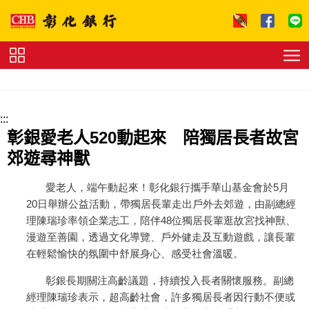
跳到主要內容區塊
證
券
下
單
收
:::
費
標
彰銀愛老人520動起來 陪獨居長者故宮
準
理
郊遊尋神獸
財
試
算
友
愛老人，端午動起來！彰化銀行攜手華山基金會於5月
善
20日舉辦公益活動，帶獨居長輩走出戶外去郊遊，由副總經
連
理陳瑞珍率領企業志工，陪伴48位獨居長輩逛故宮找神獸、
結
法
拍
漫遊至善園，透過文化導覽、戶外健走及互動遊戲，讓長輩
專
在輕鬆愉快的氛圍中舒展身心、感受社會溫暖。
區
下
載
彰銀長期關注高齡議題，持續投入長者關懷服務。副總
專
經理陳瑞珍表示，超高齡社會，許多獨居長者因行動不便或
區