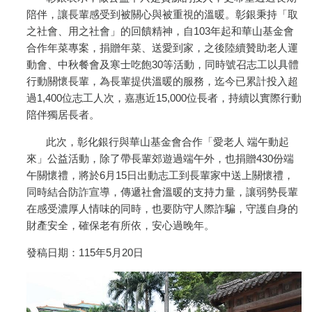
陪伴，讓長輩感受到被關心與被重視的溫暖。彰銀秉持「取
之社會、用之社會」的回饋精神，自103年起和華山基金會
合作年菜專案，捐贈年菜、送愛到家，之後陸續贊助老人運
動會、中秋餐會及寒士吃飽30等活動，同時號召志工以具體
行動關懷長輩，為長輩提供溫暖的服務，迄今已累計投入超
過1,400位志工人次，嘉惠近15,000位長者，持續以實際行動
陪伴獨居長者。
此次，彰化銀行與華山基金會合作「愛老人 端午動起
來」公益活動，除了帶長輩郊遊過端午外，也捐贈430份端
午關懷禮，將於6月15日出動志工到長輩家中送上關懷禮，
同時結合防詐宣導，傳遞社會溫暖的支持力量，讓弱勢長輩
在感受濃厚人情味的同時，也要防守人際詐騙，守護自身的
財產安全，確保老有所依，安心過晚年。
發稿日期：115年5月20日