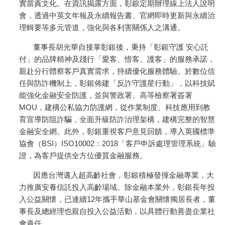
實當責文化。在資訊揭露方面，彰銀定期辦理線上法人說明
會，透過中英文年報及永續報告書、官網即時更新與永續治
理輯要等多元管道，強化與各利害關係人之溝通。
董事長胡光華自接掌彰銀後，秉持「彰銀守護 安心託
付」的品牌精神及踐行「愛客、惜客、護客」的服務承諾，
親赴分行體察客戶真實需求，持續優化服務體驗。於數位信
任與防詐機制上，彰銀佈建「反詐守護星行動」，以科技賦
能強化金融安全防護，並與警政署、高等檢察署簽署
MOU，建構公私協力防護網，從作業制度、科技應用到教
育宣導防阻詐騙，全面升級防詐治理架構，建構完整的智慧
金融安全網。此外，彰銀重視客戶意見回饋，導入英國標準
協會（BSI）ISO10002：2018「客戶申訴處理管理系統」驗
證，為客戶提供全方位優質金融服務。
因應台灣邁入超高齡社會，彰銀積極發揮金融專業，大
力推廣安養信託投入高齡場域。除金融本業外，彰銀長年投
入公益關懷，已連續12年攜手華山基金會關懷獨居長者，董
事長及總經理也親自投入公益活動，以具體行動善盡企業社
會責任。