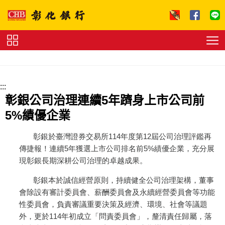
跳到主要內容區塊
證
券
下
單
收
:::
費
標
彰銀公司治理連續5年躋身上市公司前
準
理
5%績優企業
財
試
算
友
彰銀於臺灣證券交易所114年度第12屆公司治理評鑑再
善
傳捷報！連續5年獲選上市公司排名前5%績優企業，充分展
連
現彰銀長期深耕公司治理的卓越成果。
結
法
拍
彰銀本於誠信經營原則，持續健全公司治理架構，董事
專
區
下
會除設有審計委員會、薪酬委員會及永續經營委員會等功能
載
性委員會，負責審議重要決策及經濟、環境、社會等議題
專
外，更於114年初成立「問責委員會」，釐清責任歸屬，落
區