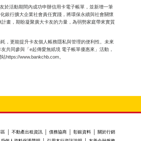
友於活動期間內成功申辦信用卡電子帳單，並新增一筆
，彰化銀行擴大企業社會責任實踐，將環保永續與社會關懷
練計畫，期盼凝聚廣大卡友的力量，為弱勢家庭帶來實質
耗，更能提升卡友個人帳務隱私與管理的便利性。未來
友共同參與「e起傳愛無紙境 電子帳單優惠來」活動，
ttps://www.bankchb.com。
專區
不動產出租資訊
債務協商
彰銀資料
關於行銷
客戶個人資料保護聲明
引用本行資訊說明
友善金融服務