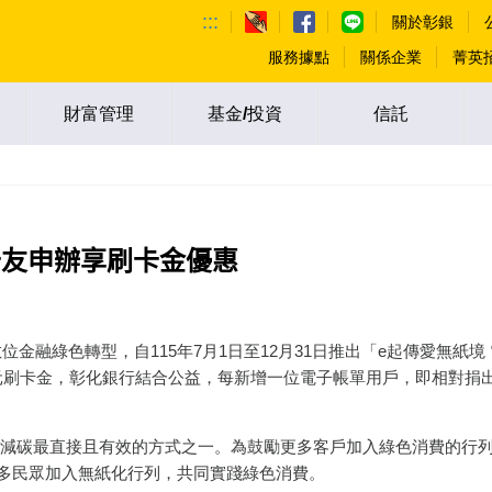
:::
關於彰銀
服務據點
關係企業
菁英
財富管理
基金/投資
信託
卡友申辦享刷卡金優惠
融綠色轉型，自115年7月1日至12月31日推出「e起傳愛無紙
元刷卡金，彰化銀行結合公益，每新增一位電子帳單用戶，即相對捐出
碳最直接且有效的方式之一。為鼓勵更多客戶加入綠色消費的行列
更多民眾加入無紙化行列，共同實踐綠色消費。