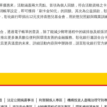
單優惠來」活動涵蓋兩大亮點。首項為個人回饋，符合活動資格之卡
未取消帳單設定，即可獲得「刷卡金50元」的回饋。其次為公益捐款
，彰化銀行即捐出12元支持喜憨兒基金會，用於憨兒照顧與職業訓
，透過電子帳單的普及，除了能減少郵寄過程中的碳排放及紙張消
推出更多兼具數位便利與環境友善的金融服務。彰化銀行邀請全台卡
更具溫度的未來。詳細活動內容與申辦路徑，請至彰化銀行官方網站h
題
法定公開揭露事項
利害關係人專區
機構投資人盡職治理守則
器建議
資訊安全專區
APP應用程式資訊專區
隱私權保護政策