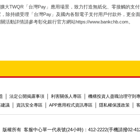
大TWQR「台灣Pay」應用場景，致力打造無紙化、零接觸的支
家，除持續受理「台灣Pay」及國內各類電子支付用戶付款外，更全
活動詳情請參考彰化銀行官方網站https://www.bankc
題
法定公開揭露事項
利害關係人專區
機構投資人盡職治理守則
器建議
資訊安全專區
APP應用程式資訊專區
隱私權保護政策
 版權所有
客服中心單一代表號(24小時)：412-2222(手機請撥02-412-222