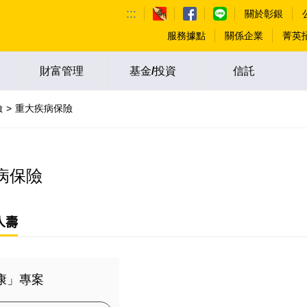
:::
關於彰銀
服務據點
關係企業
菁英
財富管理
基金/投資
信託
險
重大疾病保險
病保險
人壽
康」專案