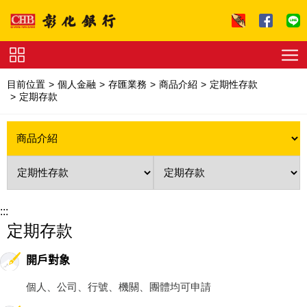
跳到主要內容區塊
證
券
目前位置
個人金融
存匯業務
商品介紹
定期性存款
下
定期存款
單
收
費
標
準
理
財
試
算
友
善
連
:::
結
法
定期存款
拍
專
區
開戶對象
下
載
專
個人、公司、行號、機關、團體均可申請
區