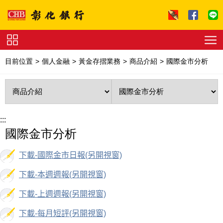
跳到主要內容區塊
證
券
目前位置
個人金融
黃金存摺業務
商品介紹
國際金市分析
下
單
收
費
標
準
理
財
:::
試
國際金市分析
算
友
善
連
下載-國際金市日報(另開視窗)
結
法
拍
下載-本週週報(另開視窗)
專
區
下
下載-上週週報(另開視窗)
載
專
下載-每月短評(另開視窗)
區